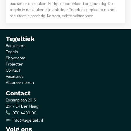
badkamer en keuken. Eerlijk, meedenkend en geduldig. De
tegels in de keuken zijn ook door Tegeltiek geplaatst en het
resultaat is prachtig. Kortom, echte vakmensen.
Tegeltiek
Badkamers
Tegels
Showroom
Projecten
Contact
Vacatures
Afspraak maken
Contact
Escamplaan 2015
2547 EH Den Haag
070-4400100
info@tegeltiek.nl
Volg ons