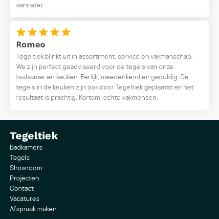
aanrader.
Romeo
Tegeltiek blinkt uit in assortiment, service en vakmanschap.
We zijn perfect geadviseerd voor de tegels van onze
badkamer en keuken. Eerlijk, meedenkend en geduldig. De
tegels in de keuken zijn ook door Tegeltiek geplaatst en het
resultaat is prachtig. Kortom, echte vakmensen.
Tegeltiek
Badkamers
Tegels
Showroom
Projecten
Contact
Vacatures
Afspraak maken